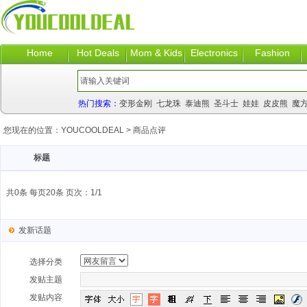
Home
Hot Deals
Mom & Kids
Electronics
Fashion
热门搜索：
变形金刚
七龙珠
泰迪熊
圣斗士
娃娃
皮皮熊
魔
您现在的位置：
YOUCOOLDEAL
>
商品点评
标题
共0条 每页20条 页次：1/1
发新话题
选择分类
发贴主题
发贴内容