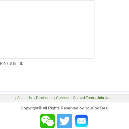
不清？更换一张
About Us
Disclosure
Connect
Contact Form
Join Us
|
|
|
|
|
|
Copyright
©
All Rights Reserved by YouCoolDeal