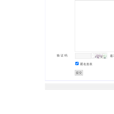
验 证 码
看
匿名发表