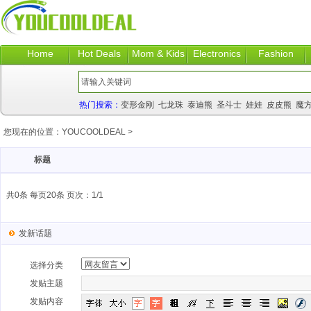
Home
Hot Deals
Mom & Kids
Electronics
Fashion
热门搜索：
变形金刚
七龙珠
泰迪熊
圣斗士
娃娃
皮皮熊
魔
您现在的位置：
YOUCOOLDEAL
>
标题
共0条 每页20条 页次：1/1
发新话题
选择分类
发贴主题
发贴内容