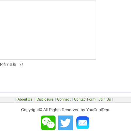
不清？更换一张
About Us
Disclosure
Connect
Contact Form
Join Us
|
|
|
|
|
|
Copyright
©
All Rights Reserved by YouCoolDeal