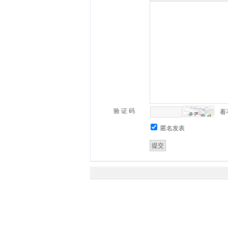
验 证 码
看
匿名发表