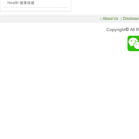
Health 健康保健
About Us
Disclosur
|
|
Copyright
©
All 