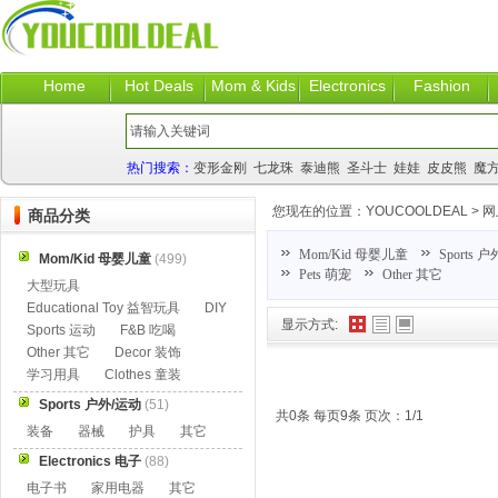
Home
Hot Deals
Mom & Kids
Electronics
Fashion
热门搜索：
变形金刚
七龙珠
泰迪熊
圣斗士
娃娃
皮皮熊
魔
您现在的位置：
YOUCOOLDEAL
>
网
商品分类
Mom/Kid 母婴儿童
Sports 
Mom/Kid 母婴儿童
(499)
Pets 萌宠
Other 其它
大型玩具
Educational Toy 益智玩具
DIY
显示方式:
Sports 运动
F&B 吃喝
Other 其它
Decor 装饰
学习用具
Clothes 童装
Sports 户外/运动
(51)
共0条 每页9条 页次：1/1
装备
器械
护具
其它
Electronics 电子
(88)
电子书
家用电器
其它