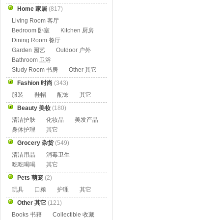
Home 家居
(817)
Living Room 客厅
Bedroom 卧室
Kitchen 厨房
Dining Room 餐厅
Garden 园艺
Outdoor 户外
Bathroom 卫浴
Study Room 书房
Other 其它
Fashion 时尚
(343)
服装
鞋帽
配饰
其它
Beauty 美妆
(180)
清洁护肤
化妆品
美发产品
身体护理
其它
Grocery 杂货
(549)
清洁用品
消毒卫生
吃吃喝喝
其它
Pets 萌宠
(2)
玩具
口粮
护理
其它
Other 其它
(121)
Books 书籍
Collectible 收藏