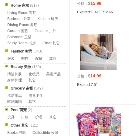
$
15.98
价格：
Home 家居
(817)
Expired:CRAFTSMAN
Living Room 客厅
Bedroom 卧室
Kitchen 厨房
Dining Room 餐厅
Garden 园艺
Outdoor 户外
Bathroom 卫浴
Study Room 书房
Other 其它
Fashion 时尚
(343)
服装
鞋帽
配饰
其它
Beauty 美妆
(180)
清洁护肤
化妆品
美发产品
$
14.99
价格：
身体护理
其它
Expired:7.5"
Grocery 杂货
(549)
清洁用品
消毒卫生
吃吃喝喝
其它
Pets 萌宠
(2)
玩具
口粮
护理
其它
Other 其它
(121)
Books 书籍
Collectible 收藏