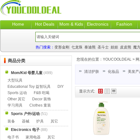
Home
Hot Deals
Mom & Kids
Electronics
Fashion
热门搜索：
变形金刚
七龙珠
泰迪熊
圣斗士
娃娃
皮皮熊
魔
您现在的位置：
YOUCOOLDEAL
>
网
商品分类
清洁护肤
化妆品
美发产
Mom/Kid 母婴儿童
(499)
大型玩具
Educational Toy 益智玩具
DIY
显示方式:
Sports 运动
F&B 吃喝
Other 其它
Decor 装饰
学习用具
Clothes 童装
Sports 户外/运动
(51)
装备
器械
护具
其它
Electronics 电子
(88)
电子书
家用电器
其它