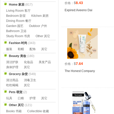
$
8.43
价格：
Home 家居
(817)
Expired:Aveeno Dai
Living Room 客厅
Bedroom 卧室
Kitchen 厨房
Dining Room 餐厅
Garden 园艺
Outdoor 户外
Bathroom 卫浴
Study Room 书房
Other 其它
Fashion 时尚
(343)
服装
鞋帽
配饰
其它
Beauty 美妆
(180)
清洁护肤
化妆品
美发产品
$
7.64
价格：
身体护理
其它
The Honest Company
Grocery 杂货
(549)
清洁用品
消毒卫生
吃吃喝喝
其它
Pets 萌宠
(2)
玩具
口粮
护理
其它
Other 其它
(121)
Books 书籍
Collectible 收藏