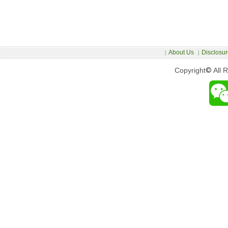
About Us
Disclosur
|
|
Copyright
©
All 