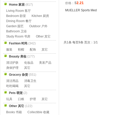
$
2.21
价格：
Home 家居
(817)
MUELLER Sports Med
Living Room 客厅
Bedroom 卧室
Kitchen 厨房
Dining Room 餐厅
Garden 园艺
Outdoor 户外
Bathroom 卫浴
Study Room 书房
Other 其它
共1条 每页9条 页次：1/1
Fashion 时尚
(342)
服装
鞋帽
配饰
其它
Beauty 美妆
(177)
清洁护肤
化妆品
美发产品
身体护理
其它
Grocery 杂货
(551)
清洁用品
消毒卫生
吃吃喝喝
其它
Pets 萌宠
(2)
玩具
口粮
护理
其它
Other 其它
(122)
Books 书籍
Collectible 收藏