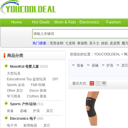
Home
Hot Deals
Mom & Kids
Electronics
Fashion
热门搜索：
变形金刚
七龙珠
泰迪熊
圣斗士
娃娃
皮皮熊
魔
您现在的位置：
YOUCOOLDEAL
>
网
商品分类
装备
器械
护具
其
Mom/Kid 母婴儿童
(500)
大型玩具
Educational Toy 益智玩具
DIY
显示方式:
Sports 运动
F&B 吃喝
Other 其它
Decor 装饰
学习用具
Clothes 童装
Sports 户外/运动
(51)
装备
器械
护具
其它
Electronics 电子
(88)
电子书
家用电器
其它