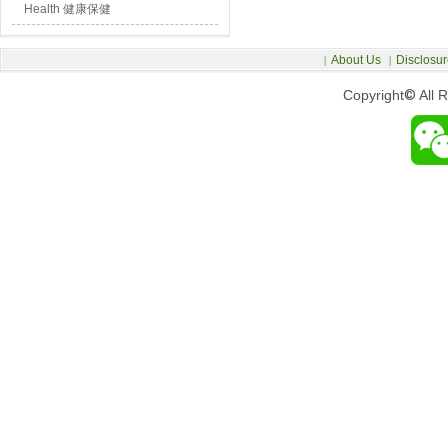
Health 健康保健
About Us
Disclosur
|
|
Copyright
©
All 