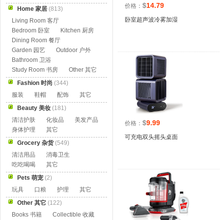
$
14.79
价格：
Home 家居
(813)
卧室超声波冷雾加湿
Living Room 客厅
Bedroom 卧室
Kitchen 厨房
Dining Room 餐厅
Garden 园艺
Outdoor 户外
Bathroom 卫浴
Study Room 书房
Other 其它
Fashion 时尚
(344)
服装
鞋帽
配饰
其它
Beauty 美妆
(181)
清洁护肤
化妆品
美发产品
$
9.99
价格：
身体护理
其它
可充电双头摇头桌面
Grocery 杂货
(549)
清洁用品
消毒卫生
吃吃喝喝
其它
Pets 萌宠
(2)
玩具
口粮
护理
其它
Other 其它
(122)
Books 书籍
Collectible 收藏