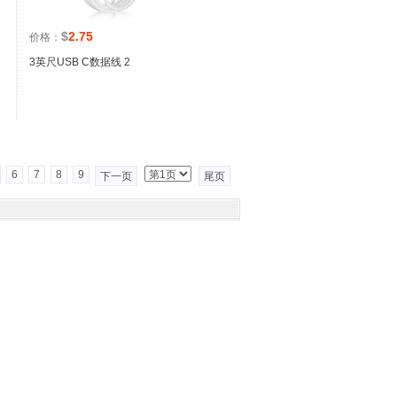
$
2.75
价格：
3英尺USB C数据线 2
6
7
8
9
下一页
尾页