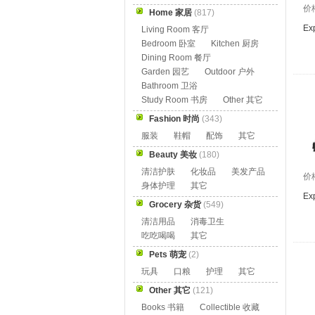
价
Home 家居
(817)
Exp
Living Room 客厅
Bedroom 卧室
Kitchen 厨房
Dining Room 餐厅
Garden 园艺
Outdoor 户外
Bathroom 卫浴
Study Room 书房
Other 其它
Fashion 时尚
(343)
服装
鞋帽
配饰
其它
Beauty 美妆
(180)
清洁护肤
化妆品
美发产品
价
身体护理
其它
Exp
Grocery 杂货
(549)
清洁用品
消毒卫生
吃吃喝喝
其它
Pets 萌宠
(2)
玩具
口粮
护理
其它
Other 其它
(121)
Books 书籍
Collectible 收藏