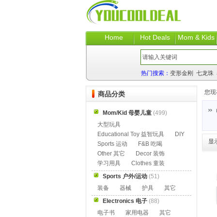
Home
Hot Deals
Mom & Kids
热门搜索：
变形金刚
七龙珠
您现
商品分类
Mom/Kid 母婴儿童
(499)
大型玩具
Educational Toy 益智玩具
DIY
显
Sports 运动
F&B 吃喝
Other 其它
Decor 装饰
学习用具
Clothes 童装
Sports 户外/运动
(51)
装备
器械
护具
其它
Electronics 电子
(88)
电子书
家用电器
其它