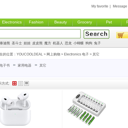
My favorite
|
Message
Electronics
Fashion
Beauty
Grocery
Pet
泰迪熊
圣斗士
娃娃
皮皮熊
魔方
机器人
恐龙
小蝴蝶
狗狗
兔子
在的位置：
YOUCOOLDEAL
>
网上购物
>
Electronics 电子
>
其它
电子书
家用电器
其它
示方式: