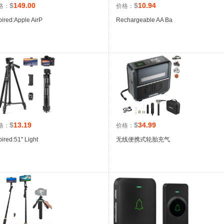
$
149.00
$
10.94
格：
价格：
ired:Apple AirP
Rechargeable AA Ba
$
13.19
$
34.99
格：
价格：
ired:51'' Light
无线便携式轮胎充气