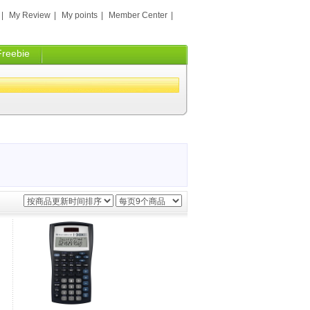
|
My Review
|
My points
|
Member Center
|
Freebie