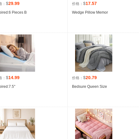
$
29.99
$
17.57
格：
价格：
pired:6 Pieces B
Wedge Pillow Memor
$
14.99
$
20.79
格：
价格：
ired:7.5"
Bedsure Queen Size