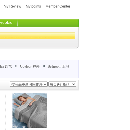
|
My Review
|
My points
|
Member Center
|
Freebie
den 园艺
Outdoor 户外
Bathroom 卫浴