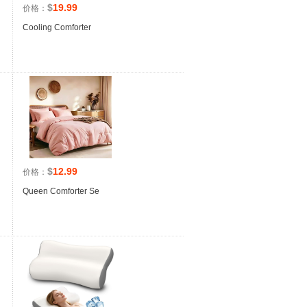
$
19.99
价格：
Cooling Comforter
$
12.99
价格：
Queen Comforter Se