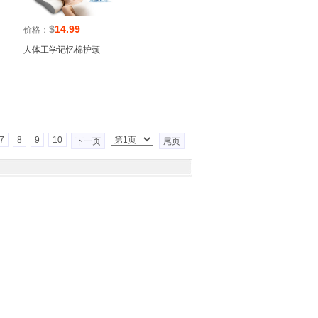
$
14.99
价格：
人体工学记忆棉护颈
7
8
9
10
下一页
尾页