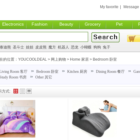
My favorite
|
Message
Electronics
Fashion
Beauty
Grocery
Pet
泰迪熊
圣斗士
娃娃
皮皮熊
魔方
机器人
恐龙
小蝴蝶
狗狗
兔子
在的位置：
YOUCOOLDEAL
>
网上购物
>
Home 家居
>
Bedroom 卧室
Living Room 客厅
Bedroom 卧室
Kitchen 厨房
Dining Room 餐厅
Gar
Study Room 书房
Other 其它
示方式: