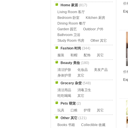
价
Home 家居
(817)
Ex
Living Room 客厅
Bedroom 卧室
Kitchen 厨房
Dining Room 餐厅
Garden 园艺
Outdoor 户外
Bathroom 卫浴
Study Room 书房
Other 其它
Fashion 时尚
(344)
服装
鞋帽
配饰
其它
Beauty 美妆
(180)
清洁护肤
化妆品
美发产品
价
身体护理
其它
Exp
Grocery 杂货
(548)
清洁用品
消毒卫生
吃吃喝喝
其它
Pets 萌宠
(2)
玩具
口粮
护理
其它
Other 其它
(121)
Books 书籍
Collectible 收藏