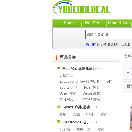
Home
Hot Deals
Mom & Kids
热门搜索：
变形金刚
七龙珠
您现
商品分类
Mom/Kid 母婴儿童
(500)
大型玩具
Educational Toy 益智玩具
DIY
显
Sports 运动
F&B 吃喝
Other 其它
Decor 装饰
学习用具
Clothes 童装
Sports 户外/运动
(51)
装备
器械
护具
其它
Electronics 电子
(87)
电子书
家用电器
其它