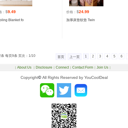
$
9.49
$
24.99
格：
价格：
ling Blanket fo
加厚床垫软垫 Twin
2条 每页9条 页次：1/10
1
2
3
4
5
6
首页
上一页
About Us
Disclosure
Connect
Contact Form
Join Us
|
|
|
|
|
|
Copyright
©
All Rights Reserved by YouCoolDeal