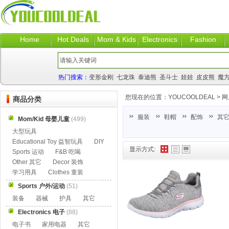
Home
Hot Deals
Mom & Kids
Electronics
Fashion
热门搜索：
变形金刚
七龙珠
泰迪熊
圣斗士
娃娃
皮皮熊
魔
您现在的位置：
YOUCOOLDEAL
>
网
商品分类
服装
鞋帽
配饰
其
Mom/Kid 母婴儿童
(499)
大型玩具
Educational Toy 益智玩具
DIY
显示方式:
Sports 运动
F&B 吃喝
Other 其它
Decor 装饰
学习用具
Clothes 童装
Sports 户外/运动
(51)
装备
器械
护具
其它
Electronics 电子
(88)
电子书
家用电器
其它