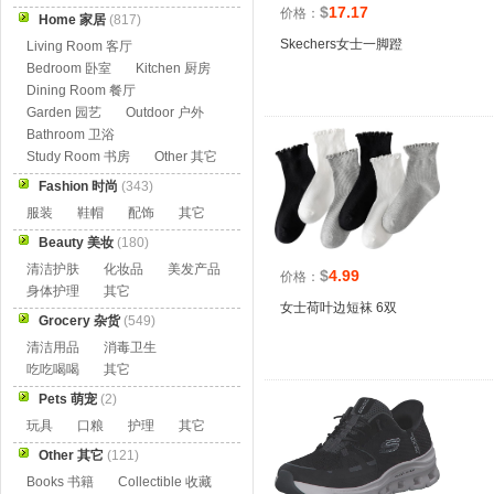
$
17.17
价格：
Home 家居
(817)
Skechers女士一脚蹬
Living Room 客厅
Bedroom 卧室
Kitchen 厨房
Dining Room 餐厅
Garden 园艺
Outdoor 户外
Bathroom 卫浴
Study Room 书房
Other 其它
Fashion 时尚
(343)
服装
鞋帽
配饰
其它
Beauty 美妆
(180)
清洁护肤
化妆品
美发产品
$
4.99
价格：
身体护理
其它
女士荷叶边短袜 6双
Grocery 杂货
(549)
清洁用品
消毒卫生
吃吃喝喝
其它
Pets 萌宠
(2)
玩具
口粮
护理
其它
Other 其它
(121)
Books 书籍
Collectible 收藏