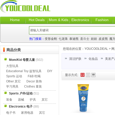
Home
Hot Deals
Mom & Kids
Electronics
Fashion
热门搜索：
变形金刚
七龙珠
泰迪熊
圣斗士
娃娃
皮皮熊
魔
您现在的位置：
YOUCOOLDEAL
>
网
商品分类
清洁护肤
化妆品
美发产
Mom/Kid 母婴儿童
(502)
大型玩具
Educational Toy 益智玩具
DIY
显示方式:
Sports 运动
F&B 吃喝
Other 其它
Decor 装饰
学习用具
Clothes 童装
Sports 户外/运动
(51)
装备
器械
护具
其它
Electronics 电子
(88)
电子书
家用电器
其它