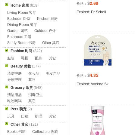
$
2.69
价格：
Home 家居
(819)
Expired: Dr Scholl
Living Room 客厅
Bedroom 卧室
Kitchen 厨房
Dining Room 餐厅
Garden 园艺
Outdoor 户外
Bathroom 卫浴
Study Room 书房
Other 其它
Fashion 时尚
(342)
服装
鞋帽
配饰
其它
Beauty 美妆
(177)
清洁护肤
化妆品
美发产品
$
4.35
价格：
身体护理
其它
Expired: Aveeno Sk
Grocery 杂货
(548)
清洁用品
消毒卫生
吃吃喝喝
其它
Pets 萌宠
(2)
玩具
口粮
护理
其它
Other 其它
(121)
Books 书籍
Collectible 收藏