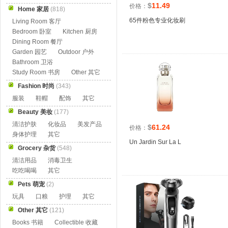
$
11.49
价格：
Home 家居
(818)
65件粉色专业化妆刷
Living Room 客厅
Bedroom 卧室
Kitchen 厨房
Dining Room 餐厅
Garden 园艺
Outdoor 户外
Bathroom 卫浴
Study Room 书房
Other 其它
Fashion 时尚
(343)
服装
鞋帽
配饰
其它
Beauty 美妆
(177)
清洁护肤
化妆品
美发产品
$
61.24
价格：
身体护理
其它
Un Jardin Sur La L
Grocery 杂货
(548)
清洁用品
消毒卫生
吃吃喝喝
其它
Pets 萌宠
(2)
玩具
口粮
护理
其它
Other 其它
(121)
Books 书籍
Collectible 收藏