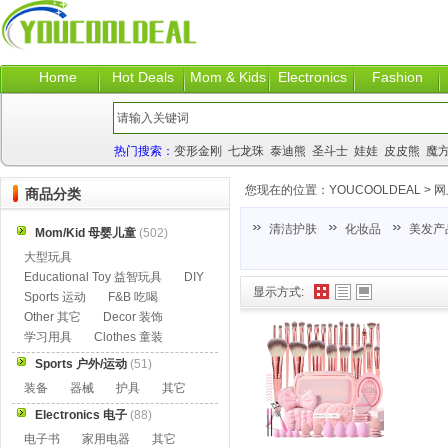
Home
Hot Deals
Mom & Kids
Electronics
Fashion
热门搜索：
变形金刚
七龙珠
泰迪熊
圣斗士
娃娃
皮皮熊
魔
您现在的位置：
YOUCOOLDEAL
>
网
商品分类
清洁护肤
化妆品
美发产
Mom/Kid 母婴儿童
(502)
大型玩具
Educational Toy 益智玩具
DIY
显示方式:
Sports 运动
F&B 吃喝
Other 其它
Decor 装饰
学习用具
Clothes 童装
Sports 户外/运动
(51)
装备
器械
护具
其它
Electronics 电子
(88)
电子书
家用电器
其它