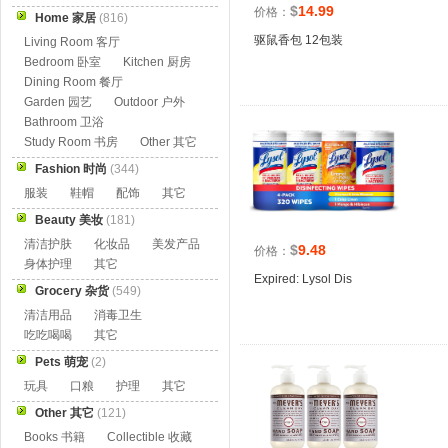
$
14.99
价格：
Home 家居
(816)
驱鼠香包 12包装
Living Room 客厅
Bedroom 卧室
Kitchen 厨房
Dining Room 餐厅
Garden 园艺
Outdoor 户外
Bathroom 卫浴
Study Room 书房
Other 其它
Fashion 时尚
(344)
服装
鞋帽
配饰
其它
Beauty 美妆
(181)
清洁护肤
化妆品
美发产品
$
9.48
价格：
身体护理
其它
Expired: Lysol Dis
Grocery 杂货
(549)
清洁用品
消毒卫生
吃吃喝喝
其它
Pets 萌宠
(2)
玩具
口粮
护理
其它
Other 其它
(121)
Books 书籍
Collectible 收藏