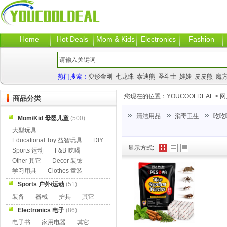
Home
Hot Deals
Mom & Kids
Electronics
Fashion
热门搜索：
变形金刚
七龙珠
泰迪熊
圣斗士
娃娃
皮皮熊
魔
您现在的位置：
YOUCOOLDEAL
>
网
商品分类
清洁用品
消毒卫生
吃吃
Mom/Kid 母婴儿童
(500)
大型玩具
Educational Toy 益智玩具
DIY
显示方式:
Sports 运动
F&B 吃喝
Other 其它
Decor 装饰
学习用具
Clothes 童装
Sports 户外/运动
(51)
装备
器械
护具
其它
Electronics 电子
(86)
电子书
家用电器
其它