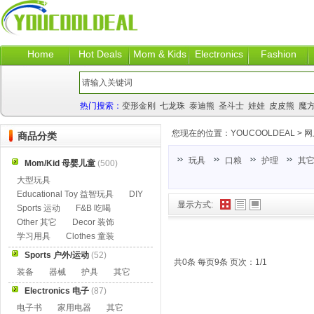
Home
Hot Deals
Mom & Kids
Electronics
Fashion
热门搜索：
变形金刚
七龙珠
泰迪熊
圣斗士
娃娃
皮皮熊
魔
您现在的位置：
YOUCOOLDEAL
>
网
商品分类
玩具
口粮
护理
其
Mom/Kid 母婴儿童
(500)
大型玩具
Educational Toy 益智玩具
DIY
显示方式:
Sports 运动
F&B 吃喝
Other 其它
Decor 装饰
学习用具
Clothes 童装
Sports 户外/运动
(52)
共0条 每页9条 页次：1/1
装备
器械
护具
其它
Electronics 电子
(87)
电子书
家用电器
其它