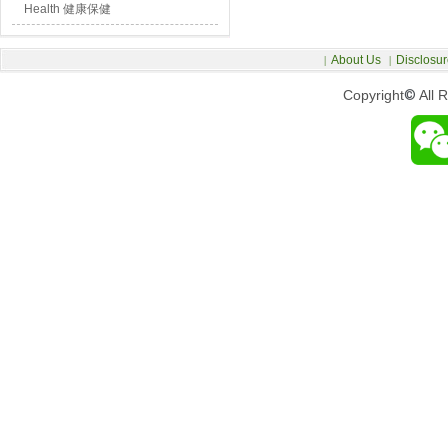
Health 健康保健
About Us
Disclosur
|
|
Copyright
©
All 