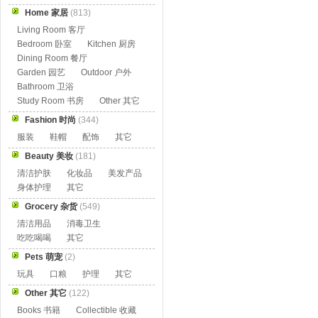
Home 家居
(813)
Living Room 客厅
Bedroom 卧室
Kitchen 厨房
Dining Room 餐厅
Garden 园艺
Outdoor 户外
Bathroom 卫浴
Study Room 书房
Other 其它
Fashion 时尚
(344)
服装
鞋帽
配饰
其它
Beauty 美妆
(181)
清洁护肤
化妆品
美发产品
身体护理
其它
Grocery 杂货
(549)
清洁用品
消毒卫生
吃吃喝喝
其它
Pets 萌宠
(2)
玩具
口粮
护理
其它
Other 其它
(122)
Books 书籍
Collectible 收藏