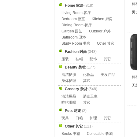
价
Home 家居
(818)
男
Living Room 客厅
Bedroom 卧室
Kitchen 厨房
Dining Room 餐厅
Garden 园艺
Outdoor 户外
Bathroom 卫浴
Study Room 书房
Other 其它
Fashion 时尚
(343)
服装
鞋帽
配饰
其它
Beauty 美妆
(177)
清洁护肤
化妆品
美发产品
价
身体护理
其它
无
Grocery 杂货
(548)
清洁用品
消毒卫生
吃吃喝喝
其它
Pets 萌宠
(2)
玩具
口粮
护理
其它
Other 其它
(121)
Books 书籍
Collectible 收藏