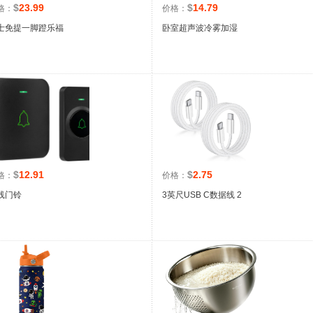
$
23.99
$
14.79
格：
价格：
士免提一脚蹬乐福
卧室超声波冷雾加湿
$
12.91
$
2.75
格：
价格：
线门铃
3英尺USB C数据线 2