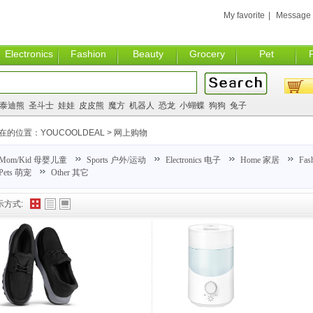
My favorite
|
Message
Electronics
Fashion
Beauty
Grocery
Pet
泰迪熊
圣斗士
娃娃
皮皮熊
魔方
机器人
恐龙
小蝴蝶
狗狗
兔子
在的位置：
YOUCOOLDEAL
>
网上购物
Mom/Kid 母婴儿童
Sports 户外/运动
Electronics 电子
Home 家居
Fas
Pets 萌宠
Other 其它
示方式: