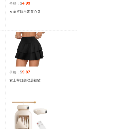
$
4.99
价格：
女童罗纹吊带背心 3
$
9.87
价格：
女士带口袋双层褶皱