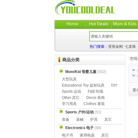
Home
Hot Deals
Mom & Kids
热门搜索：
变形金刚
七龙珠
您现
商品分类
Mom/Kid 母婴儿童
(502)
大型玩具
Educational Toy 益智玩具
DIY
显
Sports 运动
F&B 吃喝
Other 其它
Decor 装饰
学习用具
Clothes 童装
Sports 户外/运动
(51)
装备
器械
护具
其它
Electronics 电子
(88)
电子书
家用电器
其它