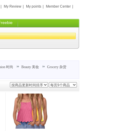
|
My Review
|
My points
|
Member Center
|
Freebie
hion 时尚
Beauty 美妆
Grocery 杂货