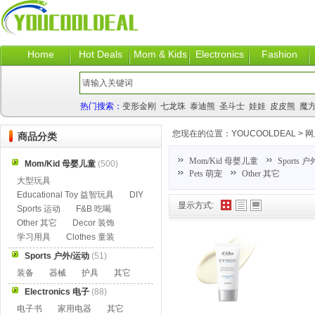
Home
Hot Deals
Mom & Kids
Electronics
Fashion
热门搜索：
变形金刚
七龙珠
泰迪熊
圣斗士
娃娃
皮皮熊
魔
您现在的位置：
YOUCOOLDEAL
>
网
商品分类
Mom/Kid 母婴儿童
Sports 
Mom/Kid 母婴儿童
(500)
Pets 萌宠
Other 其它
大型玩具
Educational Toy 益智玩具
DIY
显示方式:
Sports 运动
F&B 吃喝
Other 其它
Decor 装饰
学习用具
Clothes 童装
Sports 户外/运动
(51)
装备
器械
护具
其它
Electronics 电子
(88)
电子书
家用电器
其它