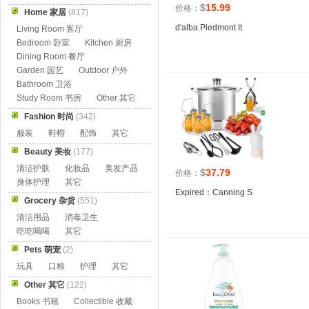
$
15.99
价格：
Home 家居
(817)
d'alba Piedmont It
Living Room 客厅
Bedroom 卧室
Kitchen 厨房
Dining Room 餐厅
Garden 园艺
Outdoor 户外
Bathroom 卫浴
Study Room 书房
Other 其它
Fashion 时尚
(342)
服装
鞋帽
配饰
其它
Beauty 美妆
(177)
清洁护肤
化妆品
美发产品
$
37.79
价格：
身体护理
其它
Expired：Canning S
Grocery 杂货
(551)
清洁用品
消毒卫生
吃吃喝喝
其它
Pets 萌宠
(2)
玩具
口粮
护理
其它
Other 其它
(122)
Books 书籍
Collectible 收藏