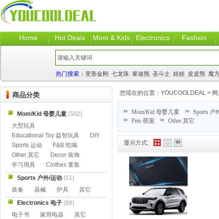
Home
Hot Deals
Mom & Kids
Electronics
Fashion
热门搜索：
变形金刚
七龙珠
泰迪熊
圣斗士
娃娃
皮皮熊
魔
您现在的位置：
YOUCOOLDEAL
>
网
商品分类
Mom/Kid 母婴儿童
Sports 
Mom/Kid 母婴儿童
(502)
Pets 萌宠
Other 其它
大型玩具
Educational Toy 益智玩具
DIY
显示方式:
Sports 运动
F&B 吃喝
Other 其它
Decor 装饰
学习用具
Clothes 童装
Sports 户外/运动
(51)
装备
器械
护具
其它
Electronics 电子
(88)
电子书
家用电器
其它