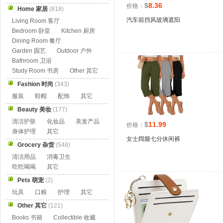
$
8.36
价格：
Home 家居
(818)
汽车前挡风玻璃遮阳
Living Room 客厅
Bedroom 卧室
Kitchen 厨房
Dining Room 餐厅
Garden 园艺
Outdoor 户外
Bathroom 卫浴
Study Room 书房
Other 其它
Fashion 时尚
(343)
服装
鞋帽
配饰
其它
Beauty 美妆
(177)
清洁护肤
化妆品
美发产品
$
11.99
价格：
身体护理
其它
女士阔腿七分休闲裤
Grocery 杂货
(548)
清洁用品
消毒卫生
吃吃喝喝
其它
Pets 萌宠
(2)
玩具
口粮
护理
其它
Other 其它
(121)
Books 书籍
Collectible 收藏