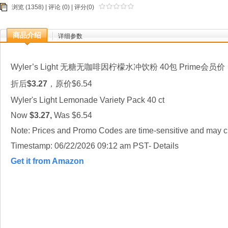
浏览 (1358) |
评论
(0) | 评分(0)
商品介绍
详细参数
Wyler’s Light 无糖无咖啡因柠檬水冲饮粉 40包 Prime会员价
折后
$3.27
，原价$6.54
Wyler's Light Lemonade Variety Pack 40 ct
Now
$3.27,
Was $6.54
Note: Prices and Promo Codes are time-sensitive and may ch
Timestamp: 06/22/2026 09:12 am PST- Details
Get it from Amazon