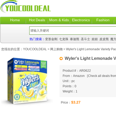
Home
Hot Deals
Mom & Kids
Electronics
Fashion
热门搜索：
变形金刚
七龙珠
泰迪熊
圣斗士
娃娃
皮皮熊
魔
您现在的位置：
YOUCOOLDEAL
>
网上购物
> Wyler's Light Lemonade Variety Pac
Wyler's Light Lemonade Va
Product #：AR0622
From：Amazon
[
Check all deals from
Unit：pc
Points：0
Weight：1
$3.27
Price：