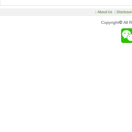
About Us
Disclosur
|
|
Copyright
©
All 