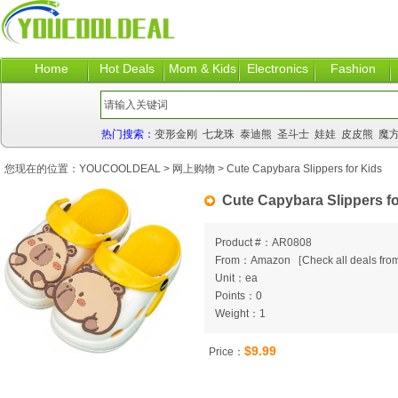
Home
Hot Deals
Mom & Kids
Electronics
Fashion
热门搜索：
变形金刚
七龙珠
泰迪熊
圣斗士
娃娃
皮皮熊
魔
您现在的位置：
YOUCOOLDEAL
>
网上购物
> Cute Capybara Slippers for Kids
Cute Capybara Slippers fo
Product #：AR0808
From：Amazon
[
Check all deals from
Unit：ea
Points：0
Weight：1
$9.99
Price：