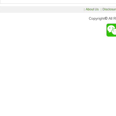
About Us
Disclosur
|
|
Copyright
©
All 