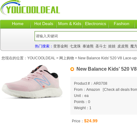
Home
Hot Deals
Mom & Kids
Electronics
Fashion
热门搜索：
变形金刚
七龙珠
泰迪熊
圣斗士
娃娃
皮皮熊
魔
您现在的位置：
YOUCOOLDEAL
>
网上购物
> New Balance Kids' 520 V8 Lace-up
New Balance Kids' 520 V8
Product #：AR0708
From：Amazon
[
Check all deals from
Unit：ea
Points：0
Weight：1
$24.99
Price：