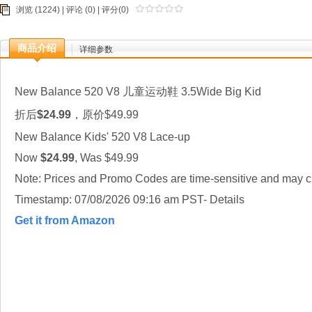
浏览 (1224) |
评论
(0) | 评分(0)
商品介绍
详细参数
New Balance 520 V8 儿童运动鞋 3.5Wide Big Kid
折后
$24.99
，原价$49.99
New Balance Kids' 520 V8 Lace-up
Now
$24.99
, Was $49.99
Note: Prices and Promo Codes are time-sensitive and may ch
Timestamp: 07/08/2026 09:16 am PST- Details
Get it from Amazon