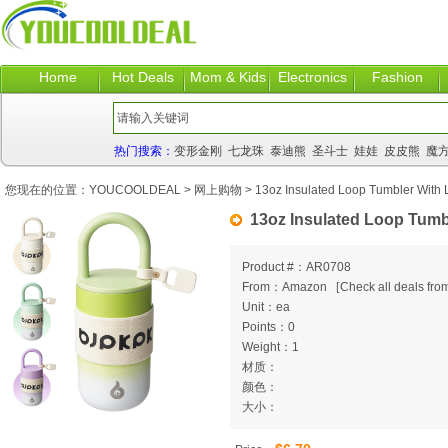
Home
Hot Deals
Mom & Kids
Electronics
Fashion
热门搜索：
变形金刚
七龙珠
泰迪熊
圣斗士
娃娃
皮皮熊
魔
您现在的位置：
YOUCOOLDEAL
>
网上购物
> 13oz Insulated Loop Tumbler With 
13oz Insulated Loop Tumb
Product #：AR0708
From：Amazon
[
Check all deals from
Unit：ea
Points：0
Weight：1
材质：
颜色：
大小：