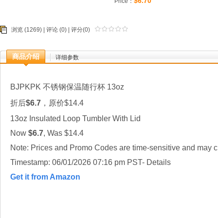
$6.70
Price：
浏览 (1269) |
评论
(0) | 评分(0)
商品介绍
详细参数
BJPKPK 不锈钢保温随行杯 13oz
折后
$6.7
，原价$14.4
13oz Insulated Loop Tumbler With Lid
Now
$6.7
, Was $14.4
Note: Prices and Promo Codes are time-sensitive and may ch
Timestamp: 06/01/2026 07:16 pm PST- Details
Get it from Amazon