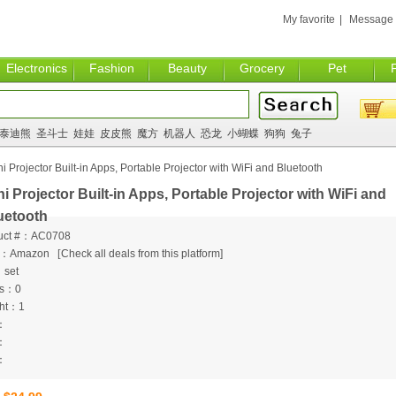
My favorite
|
Message
Electronics
Fashion
Beauty
Grocery
Pet
泰迪熊
圣斗士
娃娃
皮皮熊
魔方
机器人
恐龙
小蝴蝶
狗狗
兔子
i Projector Built-in Apps, Portable Projector with WiFi and Bluetooth
ni Projector Built-in Apps, Portable Projector with WiFi and
uetooth
uct #：AC0708
m：Amazon
[
Check all deals from this platform]
：set
ts：0
ht：1
：
：
：