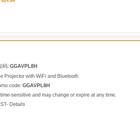
$24.99
：
扣码:
GGAVPL8H
ble Projector with WiFi and Bluetooth
romo code:
GGAVPL8H
ime-sensitive and may change or expire at any time.
ST- Details