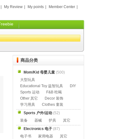
|
My Review
|
My points
|
Member Center
|
Freebie
商品分类
Mom/Kid 母婴儿童
(500)
大型玩具
Educational Toy 益智玩具
DIY
Sports 运动
F&B 吃喝
Other 其它
Decor 装饰
学习用具
Clothes 童装
Sports 户外/运动
(52)
装备
器械
护具
其它
Electronics 电子
(87)
电子书
家用电器
其它