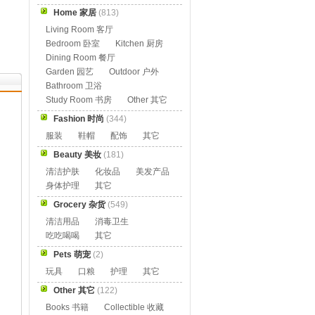
Home 家居
(813)
Living Room 客厅
Bedroom 卧室
Kitchen 厨房
Dining Room 餐厅
Garden 园艺
Outdoor 户外
Bathroom 卫浴
Study Room 书房
Other 其它
Fashion 时尚
(344)
服装
鞋帽
配饰
其它
Beauty 美妆
(181)
清洁护肤
化妆品
美发产品
身体护理
其它
Grocery 杂货
(549)
清洁用品
消毒卫生
吃吃喝喝
其它
Pets 萌宠
(2)
玩具
口粮
护理
其它
Other 其它
(122)
Books 书籍
Collectible 收藏