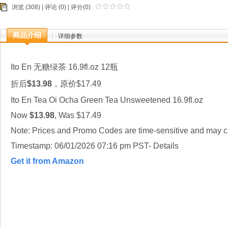
浏览 (308) |
评论
(0) | 评分(0)
商品介绍
详细参数
Ito En 无糖绿茶 16.9fl.oz 12瓶
折后
$13.98
，原价$17.49
Ito En Tea Oi Ocha Green Tea Unsweetened 16.9fl.oz
Now
$13.98
, Was $17.49
Note: Prices and Promo Codes are time-sensitive and may ch
Timestamp: 06/01/2026 07:16 pm PST- Details
Get it from Amazon