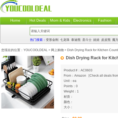
Home
Hot Deals
Mom & Kids
Electronics
Fashion
热门搜索：
变形金刚
七龙珠
泰迪熊
圣斗士
娃娃
皮皮熊
魔
您现在的位置：
YOUCOOLDEAL
>
网上购物
> Dish Drying Rack for Kitchen Count
Dish Drying Rack for Kit
Product #：AC0603
From：Amazon
[
Check all deals from
Unit：ea
Points：0
Weight：1
材质：
颜色：
大小：