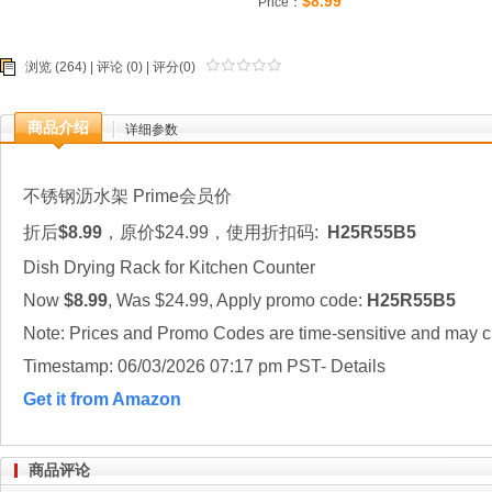
$8.99
Price：
浏览 (264) |
评论
(0) | 评分(0)
商品介绍
详细参数
不锈钢沥水架 Prime会员价
折后
$8.99
，原价$24.99，使用折扣码
:
H25R55B5
Dish Drying Rack for Kitchen Counter
Now
$8.99
, Was $24.99, Apply promo code:
H25R55B5
Note: Prices and Promo Codes are time-sensitive and may ch
Timestamp: 06/03/2026 07:17 pm PST- Details
Get it from Amazon
商品评论