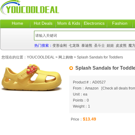
Home
Hot Deals
Mom & Kids
Electronics
Fashion
热门搜索：
变形金刚
七龙珠
泰迪熊
圣斗士
娃娃
皮皮熊
魔
您现在的位置：
YOUCOOLDEAL
>
网上购物
> Splash Sandals for Toddlers
Splash Sandals for Toddl
Product #：AD0527
From：Amazon
[
Check all deals from
Unit：ea
Points：0
Weight：1
$13.49
Price：