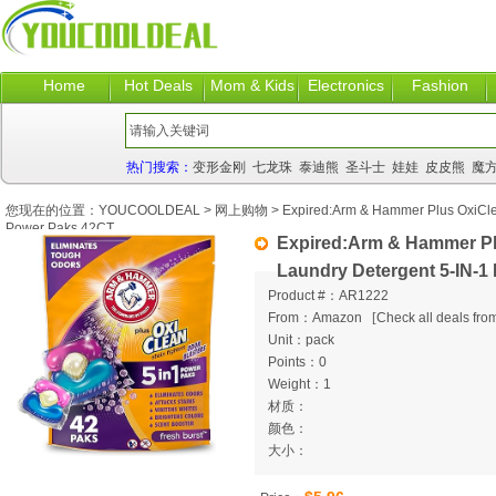
Home
Hot Deals
Mom & Kids
Electronics
Fashion
热门搜索：
变形金刚
七龙珠
泰迪熊
圣斗士
娃娃
皮皮熊
魔
您现在的位置：
YOUCOOLDEAL
>
网上购物
> Expired:Arm & Hammer Plus OxiClea
Power Paks 42CT
Expired:Arm & Hammer Pl
Laundry Detergent 5-IN-1
Product #：AR1222
From：Amazon
[
Check all deals from
Unit：pack
Points：0
Weight：1
材质：
颜色：
大小：