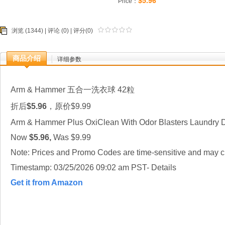
$5.96
Price：
浏览 (1344) |
评论
(0) | 评分(0)
商品介绍
详细参数
Arm & Hammer 五合一洗衣球 42粒
折后
$5.96
，原价$9.99
Arm & Hammer Plus OxiClean With Odor Blasters Laundry 
Now
$5.96,
Was $9.99
Note: Prices and Promo Codes are time-sensitive and may ch
Timestamp: 03/25/2026 09:02 am PST- Details
Get it from Amazon