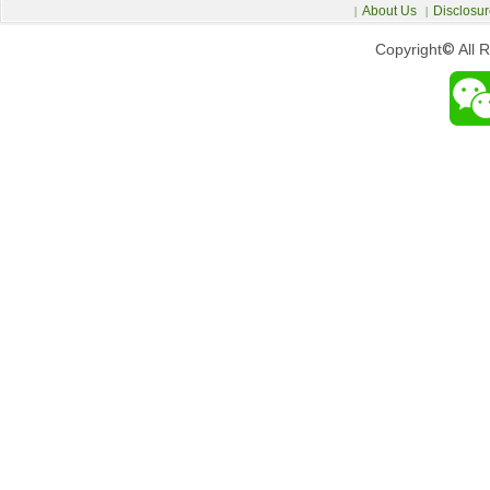
About Us
Disclosur
|
|
Copyright
©
All 