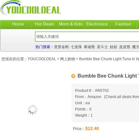
Home
Hot Deals
Mom & Kids
Electronics
Fashion
热门搜索：
变形金刚
七龙珠
泰迪熊
圣斗士
娃娃
皮皮熊
魔
您现在的位置：
YOUCOOLDEAL
>
网上购物
> Bumble Bee Chunk Light Tuna In Wa
Bumble Bee Chunk Light T
Product #：AR0702
From：Amazon
[
Check all deals from
Unit：ea
Points：0
Weight：1
$12.40
Price：