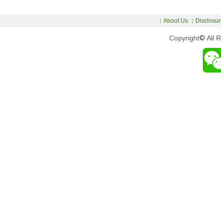
About Us
Disclosur
|
|
Copyright
©
All 