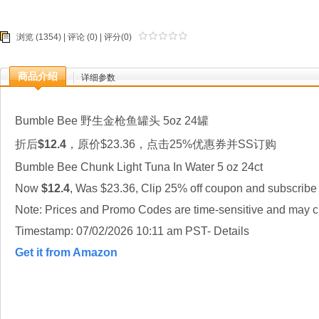
浏览 (1354) |
评论
(0) | 评分(0)
商品介绍
详细参数
Bumble Bee 野生金枪鱼罐头 5oz 24罐
折后
$12.4
，原价$23.36，点击25%优惠券并SS订购
Bumble Bee Chunk Light Tuna In Water 5 oz 24ct
Now
$12.4
, Was $23.36, Clip 25% off coupon and subscribe
Note: Prices and Promo Codes are time-sensitive and may ch
Timestamp: 07/02/2026 10:11 am PST- Details
Get it from Amazon