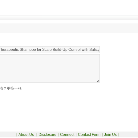
清？更换一张
About Us
Disclosure
Connect
Contact Form
Join Us
|
|
|
|
|
|