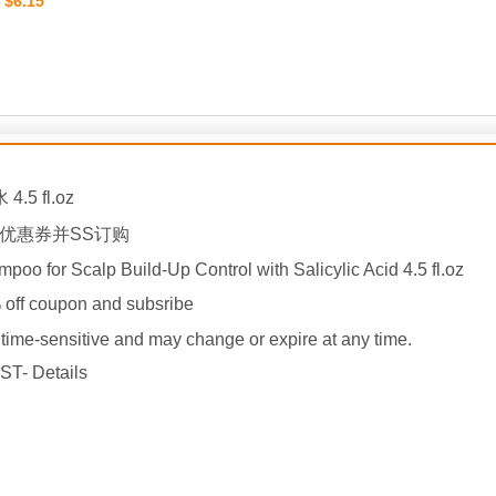
$6.15
：
.5 fl.oz
5%优惠券并SS订购
oo for Scalp Build-Up Control with Salicylic Acid 4.5 fl.oz
ff coupon and subsribe
ime-sensitive and may change or expire at any time.
ST- Details