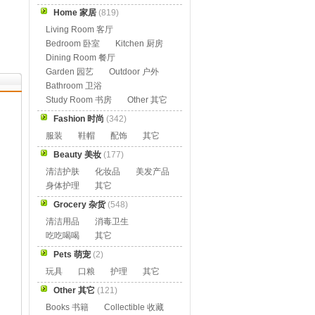
Home 家居
(819)
Living Room 客厅
Bedroom 卧室
Kitchen 厨房
Dining Room 餐厅
Garden 园艺
Outdoor 户外
Bathroom 卫浴
Study Room 书房
Other 其它
Fashion 时尚
(342)
服装
鞋帽
配饰
其它
Beauty 美妆
(177)
清洁护肤
化妆品
美发产品
身体护理
其它
Grocery 杂货
(548)
清洁用品
消毒卫生
吃吃喝喝
其它
Pets 萌宠
(2)
玩具
口粮
护理
其它
Other 其它
(121)
Books 书籍
Collectible 收藏