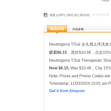
Price
浏览 (1267) |
评论
(0) | 评分(0)
商品介绍
详细参数
Neutrogena T/Sal 去头屑止痒洗发水 4
折后$6.15
，原价$10.48，点击1
Neutrogena T/Sal Therapeutic Shamp
Now $6.15,
Was $10.48，Clip 15% o
Note: Prices and Promo Codes are t
Timestamp: 11/03/2024 10:01 am P
Get it from Amazon