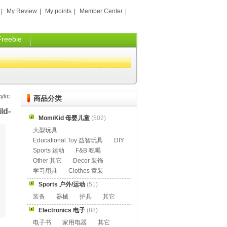
|
My Review
|
My points
|
Member Center
|
Freebie
ylic
商品分类
ld-
Mom/Kid 母婴儿童
(502)
大型玩具
Educational Toy 益智玩具
DIY
Sports 运动
F&B 吃喝
Other 其它
Decor 装饰
学习用具
Clothes 童装
Sports 户外/运动
(51)
装备
器械
护具
其它
Electronics 电子
(88)
电子书
家用电器
其它