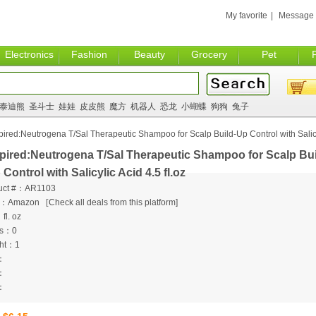
My favorite
|
Message
Electronics
Fashion
Beauty
Grocery
Pet
泰迪熊
圣斗士
娃娃
皮皮熊
魔方
机器人
恐龙
小蝴蝶
狗狗
兔子
ired:Neutrogena T/Sal Therapeutic Shampoo for Scalp Build-Up Control with Salic
pired:Neutrogena T/Sal Therapeutic Shampoo for Scalp Bui
 Control with Salicylic Acid 4.5 fl.oz
uct #：AR1103
m：Amazon
[
Check all deals from this platform]
fl. oz
ts：0
ht：1
：
：
：