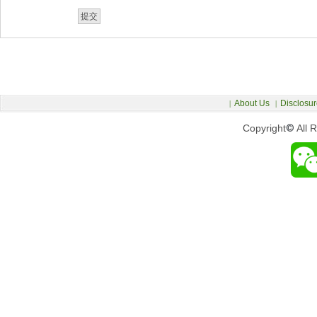
About Us
Disclosur
|
|
Copyright
©
All 