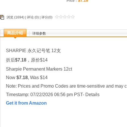
$7.18
Price：
浏览 (1694) |
评论
(0) | 评分(0)
商品介绍
详细参数
SHARPIE 永久记号笔 12支
折后
$7.18
，原价$14
Sharpie Permanent Markers 12ct
Now
$7.18
, Was $14
Note: Prices and Promo Codes are time-sensitive and may ch
Timestamp: 07/22/2026 06:56 pm PST- Details
Get it from Amazon