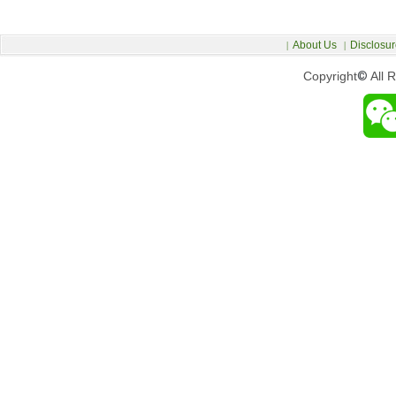
About Us
Disclosur
|
|
Copyright
©
All 