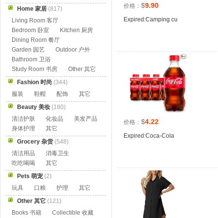
$
9.90
价格：
Home 家居
(817)
Expired:Camping cu
Living Room 客厅
Bedroom 卧室
Kitchen 厨房
Dining Room 餐厅
Garden 园艺
Outdoor 户外
Bathroom 卫浴
Study Room 书房
Other 其它
Fashion 时尚
(344)
服装
鞋帽
配饰
其它
Beauty 美妆
(180)
清洁护肤
化妆品
美发产品
$
4.22
价格：
身体护理
其它
Expired:Coca-Cola
Grocery 杂货
(548)
清洁用品
消毒卫生
吃吃喝喝
其它
Pets 萌宠
(2)
玩具
口粮
护理
其它
Other 其它
(121)
Books 书籍
Collectible 收藏