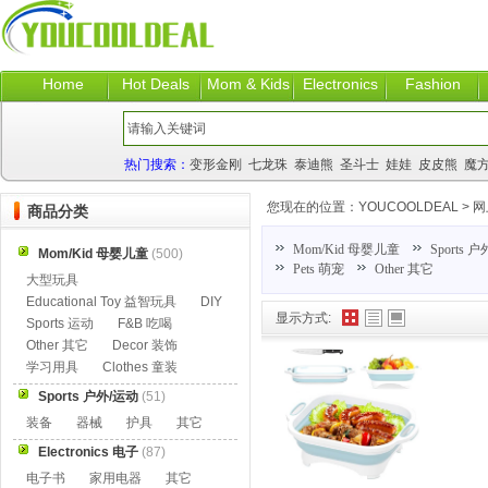
Home
Hot Deals
Mom & Kids
Electronics
Fashion
热门搜索：
变形金刚
七龙珠
泰迪熊
圣斗士
娃娃
皮皮熊
魔
您现在的位置：
YOUCOOLDEAL
>
网
商品分类
Mom/Kid 母婴儿童
Sports 
Mom/Kid 母婴儿童
(500)
Pets 萌宠
Other 其它
大型玩具
Educational Toy 益智玩具
DIY
显示方式:
Sports 运动
F&B 吃喝
Other 其它
Decor 装饰
学习用具
Clothes 童装
Sports 户外/运动
(51)
装备
器械
护具
其它
Electronics 电子
(87)
电子书
家用电器
其它