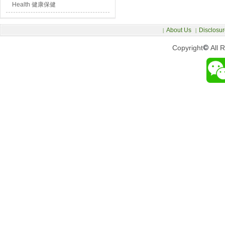
Health 健康保健
About Us
Disclosur
|
|
Copyright
©
All 