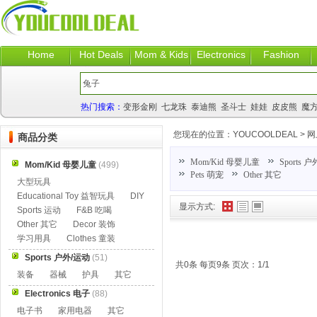
Home
Hot Deals
Mom & Kids
Electronics
Fashion
热门搜索：
变形金刚
七龙珠
泰迪熊
圣斗士
娃娃
皮皮熊
魔
您现在的位置：
YOUCOOLDEAL
>
网
商品分类
Mom/Kid 母婴儿童
Sports 
Mom/Kid 母婴儿童
(499)
Pets 萌宠
Other 其它
大型玩具
Educational Toy 益智玩具
DIY
显示方式:
Sports 运动
F&B 吃喝
Other 其它
Decor 装饰
学习用具
Clothes 童装
Sports 户外/运动
(51)
共0条 每页9条 页次：1/1
装备
器械
护具
其它
Electronics 电子
(88)
电子书
家用电器
其它