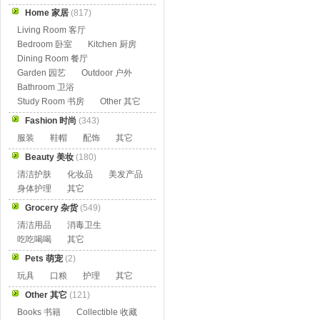
Home 家居
(817)
Living Room 客厅
Bedroom 卧室
Kitchen 厨房
Dining Room 餐厅
Garden 园艺
Outdoor 户外
Bathroom 卫浴
Study Room 书房
Other 其它
Fashion 时尚
(343)
服装
鞋帽
配饰
其它
Beauty 美妆
(180)
清洁护肤
化妆品
美发产品
身体护理
其它
Grocery 杂货
(549)
清洁用品
消毒卫生
吃吃喝喝
其它
Pets 萌宠
(2)
玩具
口粮
护理
其它
Other 其它
(121)
Books 书籍
Collectible 收藏