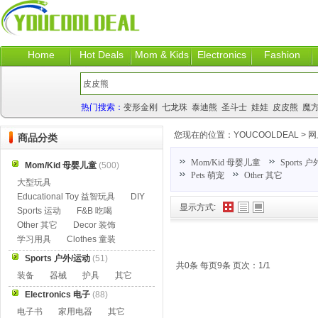
Home
Hot Deals
Mom & Kids
Electronics
Fashion
热门搜索：
变形金刚
七龙珠
泰迪熊
圣斗士
娃娃
皮皮熊
魔
您现在的位置：
YOUCOOLDEAL
>
网
商品分类
Mom/Kid 母婴儿童
Sports 
Mom/Kid 母婴儿童
(500)
Pets 萌宠
Other 其它
大型玩具
Educational Toy 益智玩具
DIY
显示方式:
Sports 运动
F&B 吃喝
Other 其它
Decor 装饰
学习用具
Clothes 童装
Sports 户外/运动
(51)
共0条 每页9条 页次：1/1
装备
器械
护具
其它
Electronics 电子
(88)
电子书
家用电器
其它