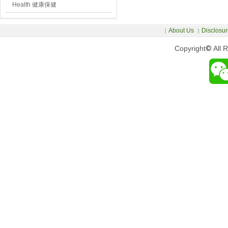
Health 健康保健
About Us
Disclosur
|
|
Copyright
©
All 