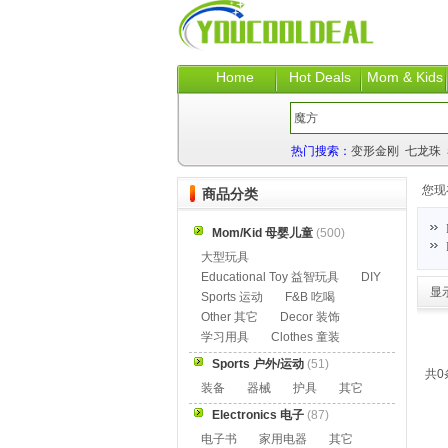
Home
Hot Deals
Mom & Kids
热门搜索：
变形金刚
七龙珠
您现
商品分类
Mom/Kid 母婴儿童
(500)
大型玩具
Educational Toy 益智玩具
DIY
显
Sports 运动
F&B 吃喝
Other 其它
Decor 装饰
学习用具
Clothes 童装
Sports 户外/运动
(51)
共0
装备
器械
护具
其它
Electronics 电子
(87)
电子书
家用电器
其它