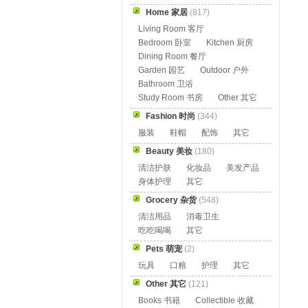
Home 家居
(817)
Living Room 客厅
Bedroom 卧室
Kitchen 厨房
Dining Room 餐厅
Garden 园艺
Outdoor 户外
Bathroom 卫浴
Study Room 书房
Other 其它
Fashion 时尚
(344)
服装
鞋帽
配饰
其它
Beauty 美妆
(180)
清洁护肤
化妆品
美发产品
身体护理
其它
Grocery 杂货
(548)
清洁用品
消毒卫生
吃吃喝喝
其它
Pets 萌宠
(2)
玩具
口粮
护理
其它
Other 其它
(121)
Books 书籍
Collectible 收藏