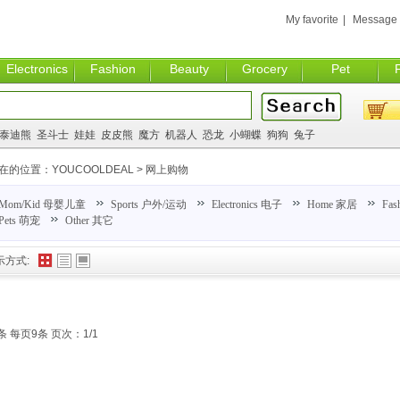
My favorite
|
Message
Electronics
Fashion
Beauty
Grocery
Pet
泰迪熊
圣斗士
娃娃
皮皮熊
魔方
机器人
恐龙
小蝴蝶
狗狗
兔子
在的位置：
YOUCOOLDEAL
>
网上购物
Mom/Kid 母婴儿童
Sports 户外/运动
Electronics 电子
Home 家居
Fas
Pets 萌宠
Other 其它
示方式:
条 每页9条 页次：1/1